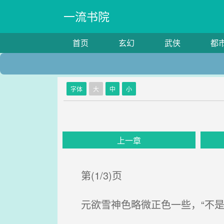
一流书院
首页
玄幻
武侠
都
字体
大
中
小
上一章
第(1/3)页
元欲雪神色略微正色一些，“不是