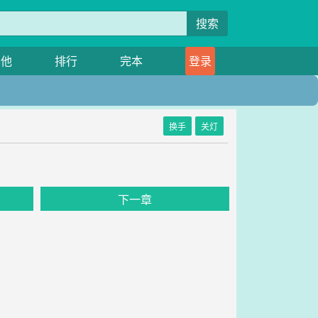
搜索
其他
排行
完本
登录
换手
关灯
下一章