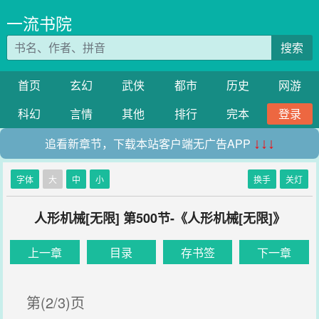
一流书院
搜索
首页
玄幻
武侠
都市
历史
网游
科幻
言情
其他
排行
完本
登录
追看新章节，下载本站客户端无广告APP
↓↓↓
字体
大
中
小
换手
关灯
人形机械[无限] 第500节-《人形机械[无限]》
上一章
目录
存书签
下一章
第(2/3)页