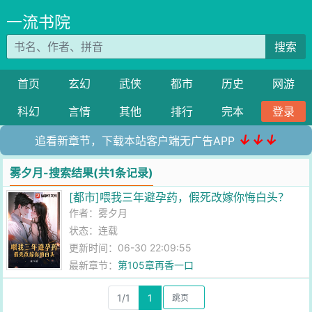
一流书院
搜索
首页
玄幻
武侠
都市
历史
网游
科幻
言情
其他
排行
完本
登录
↓↓↓
追看新章节，下载本站客户端无广告APP
雾夕月-搜索结果(共1条记录)
[都市]喂我三年避孕药，假死改嫁你悔白头？
作者：
雾夕月
状态：连载
更新时间：06-30 22:09:55
最新章节：
第105章再香一口
1/1
1