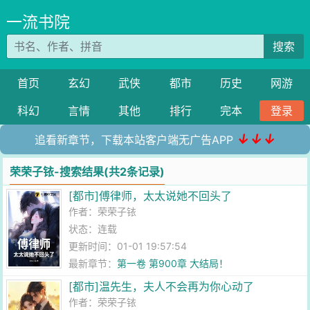
一流书院
搜索
首页
玄幻
武侠
都市
历史
网游
科幻
言情
其他
排行
完本
登录
↓↓↓
追看新章节，下载本站客户端无广告APP
荣荣子铱-搜索结果(共2条记录)
[都市]傅律师，太太说她不回头了
作者：
荣荣子铱
状态：连载
更新时间：01-01 19:57:54
最新章节：
第一卷 第900章 大结局！
[都市]温先生，夫人不会再为你心动了
作者：
荣荣子铱