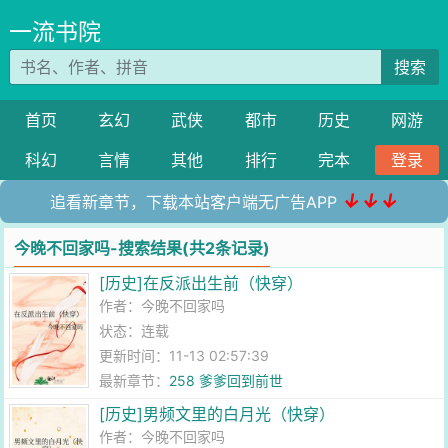
一流书院
搜索
首页
玄幻
武侠
都市
历史
网游
科幻
言情
其他
排行
完本
登录
↓↓↓
追看新章节，下载本站客户端无广告APP
今晚不回家吗-搜索结果(共2条记录)
[历史]在反派出生前（快穿）
作者：
今晚不回家吗
状态：连载
更新时间：11-13 02:57:39
最新章节：
258 爹爹回到前世
[历史]男频文里的白月光（快穿）
作者：
今晚不回家吗