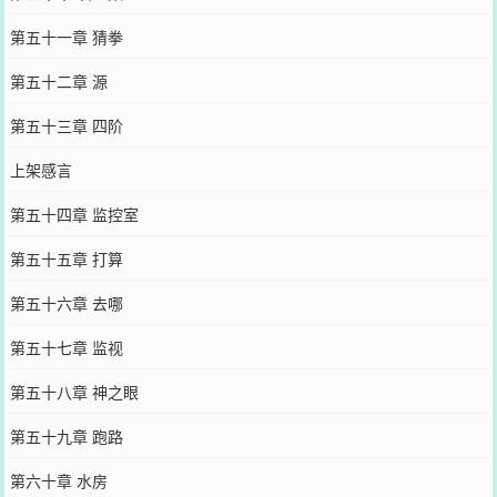
第五十一章 猜拳
第五十二章 源
第五十三章 四阶
上架感言
第五十四章 监控室
第五十五章 打算
第五十六章 去哪
第五十七章 监视
第五十八章 神之眼
第五十九章 跑路
第六十章 水房