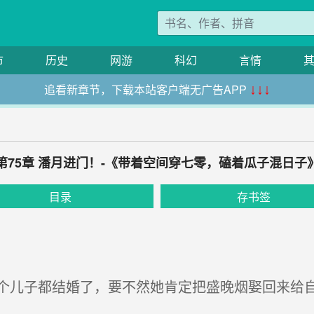
市
历史
网游
科幻
言情
追看新章节，下载本站客户端无广告APP
↓↓↓
第75章 潘月进门！-《带着空间穿七零，磕着瓜子混日子
目录
存书签
儿子都结婚了，要不然她肯定把盛晚烟娶回来给