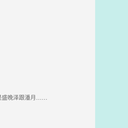
是盛晚泽跟潘月……