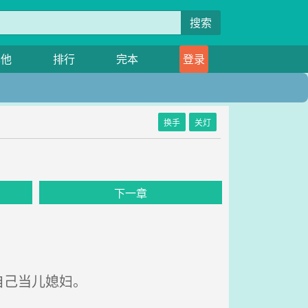
搜索
其他
排行
完本
登录
换手
关灯
》
下一章
自己当儿媳妇。