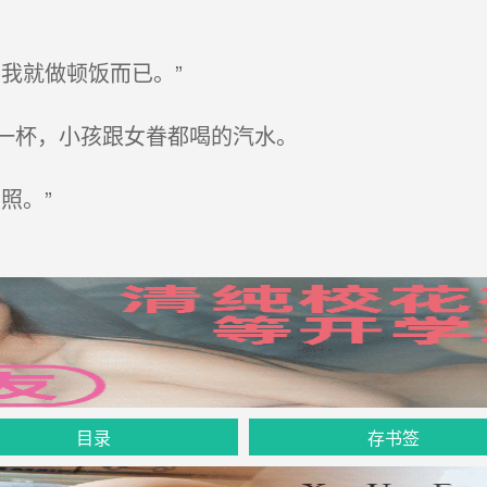
我就做顿饭而已。”
一杯，小孩跟女眷都喝的汽水。
照。”
目录
存书签