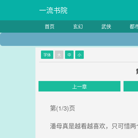
一流书院
首页
玄幻
武侠
都
字体
大
中
小
上一章
第(1/3)页
潘母真是越看越喜欢，只可惜两个