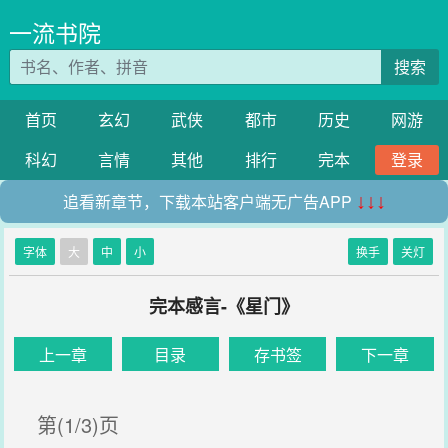
一流书院
搜索
首页
玄幻
武侠
都市
历史
网游
科幻
言情
其他
排行
完本
登录
追看新章节，下载本站客户端无广告APP
↓↓↓
字体
大
中
小
换手
关灯
完本感言-《星门》
上一章
目录
存书签
下一章
第(1/3)页