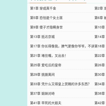
第1章 穿成真千金
第2章 
第5章 恐怕是个女土匪
第6章
第9章 傻子才隐瞒身世
第10
第13章 抵达京城
第14章
第17章 你长得像我，脾气更像你爷爷，不讲
第18
道理。
第21章 堵住嘴，叉出去！
第22
第25章 爱吃瓜的皇帝
第26章
第29章 挑拨离间
第30
第33章 凭什么又得皇上赏赐的许多东西？
第34章
第37章 姐妹对峙
第38章
第41章 早死的大姐夫
第42章