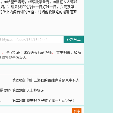
\n给皇帝增寿，继续独享圣宠。\n就在人人都以
妇。\n结果裴矩的身体一日好过一日，六元及第，
稳稳坐上内阁首辅的宝座，对喂他软饭吃的谢珊珊死
复制分享
！
、
全民饥荒：SSS级天赋酿酒师
、
重生归来，极品
在脑补我是满级大
、
第232章 他们上海县的百姓也算是京中有人
更需要娇
了
第228章 天上掉银砖
声。
第224章 我举报李晟收了我一万两银子！
倒序