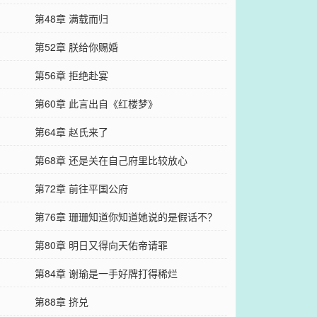
第48章 满载而归
第52章 朕给你赐婚
第56章 拒绝赴宴
第60章 此言出自《红楼梦》
第64章 赵氏来了
第68章 还是关在自己府里比较放心
第72章 前往平国公府
第76章 珊珊知道你知道她说的是假话不？
第80章 明日又得向天佑帝请罪
第84章 谢瑜是一手好牌打得稀烂
第88章 挤兑