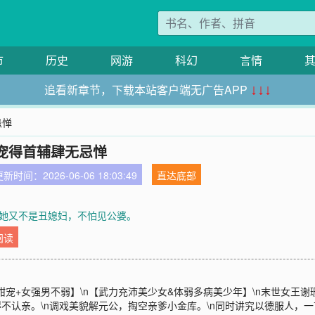
市
历史
网游
科幻
言情
追看新章节，下载本站客户端无广告APP
↓↓↓
忌惮
宠得首辅肆无忌惮
新时间：2026-06-06 18:03:49
直达底部
章 她又不是丑媳妇，不怕见公婆。
阅读
甜宠+女强男不弱】\n【武力充沛美少女&体弱多病美少年】\n末世女王
不认亲。\n调戏美貌解元公，掏空亲爹小金库。\n同时讲究以德服人，