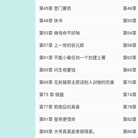
第45章 登门要债
第46
第49章 休书
第50
第53章 继母命不好呐
第54章
第57章 上一世的状元郎
第58章
第61章 不能小看任何一个封建土著
第62章
第65章 问生母要钱
第66章
第69章 无权替原主原谅别人对她的伤害
第70章
第73 章 佩服
第74章
第77章 拒绝后的真香
第78章
第81章 皇帝更惜命
第82
第85章 大爷真真是孝顺得紧。
第86