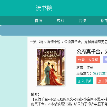
一流书院
首页
玄幻
武侠
都
一流书院
>
言情小说
> 公府真千金，宠得首辅肆无
公府真千金，
作者：
大风楼
更
状态：连载
最新章节：
第235
加入书架
点击
简介：
【真假千金+不是无脑的爽文+异能+小空间不常用+
府真千金。\n本想浪荡江湖，结果为了锦衣华服不得