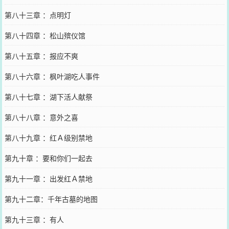
第八十三章 ：点明灯
第八十四章 ：松山殡仪馆
第八十五章 ：报应不爽
第八十六章 ：枫叶湖吃人事件
第八十七章 ：湖下活人献祭
第八十八章 ：意外之喜
第八十九章 ：红Ａ级别禁地
第九十章 ：要和你们一起去
第九十一章 ：出发红Ａ禁地
第九十二章：千年古墓的地图
第九十三章 ：有人