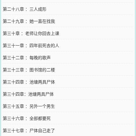
第二十八章 ：三人成形
第二十九章 ：她一直在找我
第三十章 ：老师让你回去上课
第三十一章 ：四年前死去的人
第三十二章 ：每晚的歌声
第三十三章 ：图书馆的二楼
第三十四章 ：池塘两具尸体
第三十四章：池塘两具尸体
第三十五章 ：另外一个男生
第三十六章 ：全部都要死
第三十七章 ：尸体自己走了