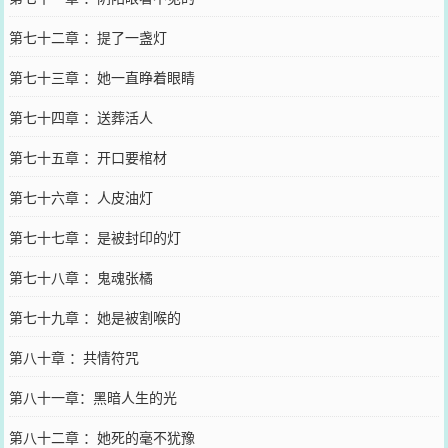
第七十二章 ：提了一盏灯
第七十三章 ：她一直睁着眼睛
第七十四章 ：送葬活人
第七十五章 ：开口要棺材
第七十六章 ：人皮油灯
第七十七章 ：是被封印的灯
第七十八章 ：鬼魂张橘
第七十九章 ：她是被割喉的
第八十章 ：共情符咒
第八十一章：黑暗人生的光
第八十二章 ：她死的毫不犹豫