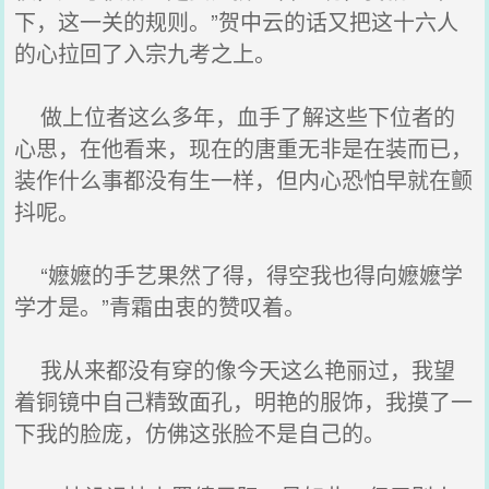
下，这一关的规则。”贺中云的话又把这十六人
的心拉回了入宗九考之上。
做上位者这么多年，血手了解这些下位者的
心思，在他看来，现在的唐重无非是在装而已，
装作什么事都没有生一样，但内心恐怕早就在颤
抖呢。
“嬷嬷的手艺果然了得，得空我也得向嬷嬷学
学才是。”青霜由衷的赞叹着。
我从来都没有穿的像今天这么艳丽过，我望
着铜镜中自己精致面孔，明艳的服饰，我摸了一
下我的脸庞，仿佛这张脸不是自己的。