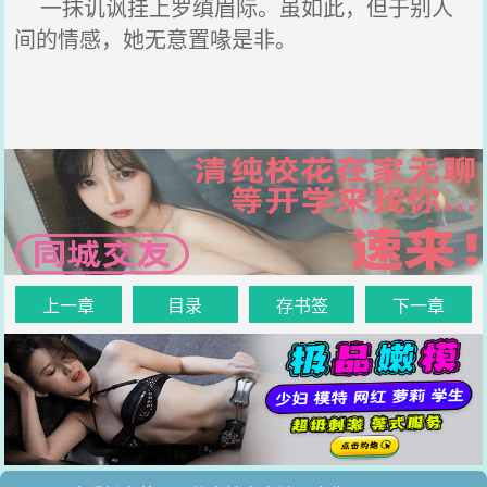
一抹讥讽挂上罗缜眉际。虽如此，但于别人
间的情感，她无意置喙是非。
上一章
目录
存书签
下一章