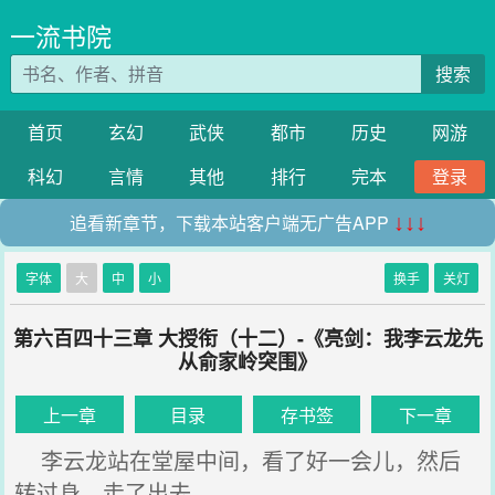
一流书院
搜索
首页
玄幻
武侠
都市
历史
网游
科幻
言情
其他
排行
完本
登录
追看新章节，下载本站客户端无广告APP
↓↓↓
字体
大
中
小
换手
关灯
第六百四十三章 大授衔（十二）-《亮剑：我李云龙先
从俞家岭突围》
上一章
目录
存书签
下一章
李云龙站在堂屋中间，看了好一会儿，然后
转过身，走了出去。