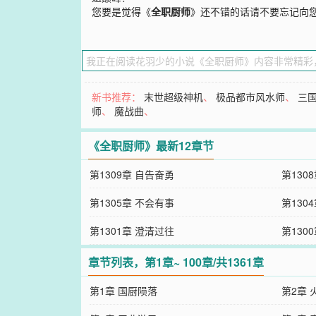
您要是觉得《
全职厨师
》还不错的话请不要忘记向
新书推荐：
末世超级神机
、
极品都市风水师
、
三
师
、
魔战曲
、
《全职厨师》最新12章节
第1309章 自告奋勇
第130
第1305章 不会有事
第130
第1301章 澄清过往
第130
章节列表，第1章~ 100章/共1361章
第1章 国厨陨落
第2章 