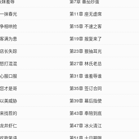
表妹羞辱
第7章 番茄炒蛋
 一抹春光
第11章 座无虚席
 争相哄抢
第15章 不速之客
 客满为患
第19章 报复来了
 店长失踪
第23章 狠抽耳光
 怒打混混
第27章 林氏老总
 心服口服
第31章 谁羞辱谁
 您才是哥
第35章 签订合同
 以美威胁
第39章 幕后指使
 来找茬的
第43章 奉陪到底
 龙井虾仁
第47章 冰火清江
 欢歌笑语
第51章 十日期限