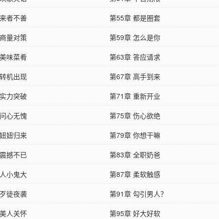
 来者不善
第55章 都是圈套
 商量对策
第59章 怎么是你
 美味菜肴
第63章 答应请求
 转机出现
第67章 高手到来
 实力突破
第71章 重新开业
 问心无愧
第75章 伤心欲绝
 妞妞归来
第79章 你想干嘛
 震撼不已
第83章 全职奶爸
 人小鬼大
第87章 柔软触感
 歹徒夜袭
第91章 勾引男人？
 美人关怀
第95章 好大好软