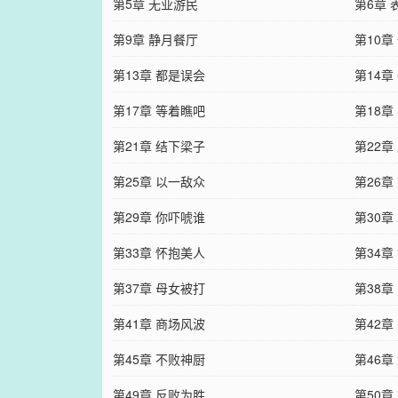
第5章 无业游民
第6章 
第9章 静月餐厅
第10章
第13章 都是误会
第14章
第17章 等着瞧吧
第18章
第21章 结下梁子
第22章
第25章 以一敌众
第26章
第29章 你吓唬谁
第30章
第33章 怀抱美人
第34章
第37章 母女被打
第38章
第41章 商场风波
第42章
第45章 不败神厨
第46章
第49章 反败为胜
第50章