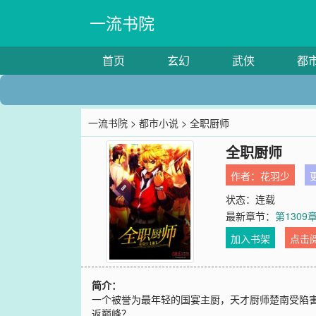
一流书院
首页
玄幻
武侠
都
一流书院
>
都市小说
> 全职厨师
全职厨师
作者：
花羽少
更
状态：连载
最新章节：
第1309
加入书架
点击
简介：
一个被誉为最年轻的国宴主厨，天才厨师楚南受陷
返巅峰？