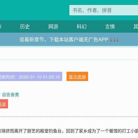
市
历史
网游
科幻
言情
追看新章节，下载本站客户端无广告APP
↓↓↓
新时间：2026-01-10 01:25:10
直达底部
章 自告奋勇
阅读
害排挤而离开了厨艺的殿堂钓鱼台，回到了家乡成为了一个餐馆的打工小