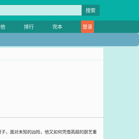
搜索
其他
排行
完本
登录
厨子，面对未知的凶险，他又如何凭借高超的厨艺重