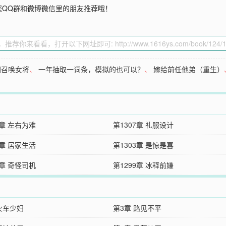
您QQ群和微博微信里的朋友推荐哦！
国召唤女将
、
一年抽取一词条，模拟的也可以？
、
嫁给前任他弟（重生）
8章 左右为难
第1307章 礼服设计
4章 居家生活
第1303章 是惊是喜
0章 奇怪司机
第1299章 冰释前嫌
火车少妇
第3章 路见不平