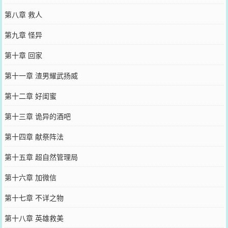
第八章 救人
第九章 怪异
第十章 回家
第十一章 渣男耀武扬威
第十二章 好闺蜜
第十三章 诡异的酒吧
第十四章 献祭阵法
第十五章 超自然管理局
第十六章 加微信
第十七章 不详之物
第十八章 英雄救美