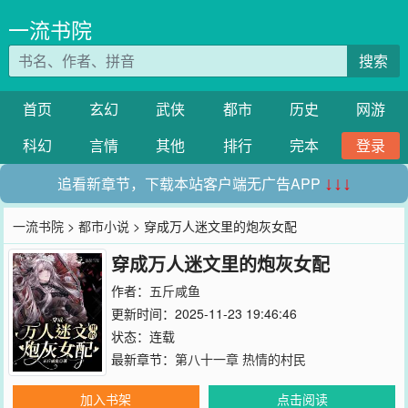
一流书院
搜索
首页
玄幻
武侠
都市
历史
网游
科幻
言情
其他
排行
完本
登录
追看新章节，下载本站客户端无广告APP
↓↓↓
一流书院
>
都市小说
> 穿成万人迷文里的炮灰女配
穿成万人迷文里的炮灰女配
作者：
五斤咸鱼
更新时间：2025-11-23 19:46:46
状态：连载
最新章节：
第八十一章 热情的村民
加入书架
点击阅读