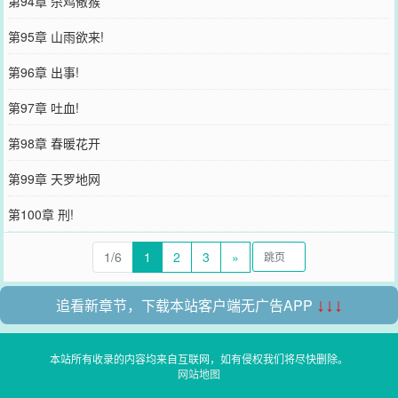
第94章 杀鸡儆猴
第95章 山雨欲来!
第96章 出事!
第97章 吐血!
第98章 春暖花开
第99章 天罗地网
第100章 刑!
1/6
1
2
3
»
追看新章节，下载本站客户端无广告APP
↓↓↓
本站所有收录的内容均来自互联网，如有侵权我们将尽快删除。
网站地图