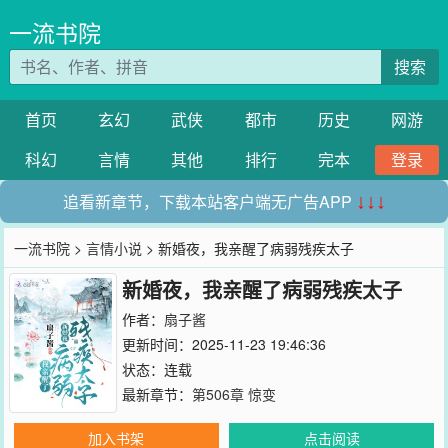
一流书院
搜索
首页
玄幻
武侠
都市
历史
网游
科幻
言情
其他
排行
完本
登录
追看新章节，下载本站客户端无广告APP
↓↓↓
一流书院
>
言情小说
> 新婚夜，我亲醒了病弱残疾太子
新婚夜，我亲醒了病弱残疾太子
作者：
扇子酱
更新时间：2025-11-23 19:46:36
状态：连载
最新章节：
第506章 惊变
加入书架
点击阅读