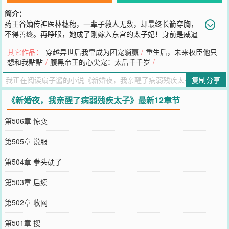
简介：
药王谷嫡传神医林穗穗，一辈子救人无数，却最终长箭穿胸，
不得善终。再睁眼，她成了刚嫁入东宫的太子妃！身前是威逼
而来落井下石的宦官狗腿，身后的床榻上是重伤昏迷的病弱太子夫
其它作品：
穿越异世后我靠成为团宠躺赢
/
重生后，未来权臣他只
君；走投无路间林穗穗转头，含泪亲上了夫君的薄唇……____大夏朝
想和我贴贴
/
腹黑帝王的心尖宠：太后千千岁
/
太子陆则，当之无愧的天之骄子。执掌边关雄兵，是战无不胜攻无不
克的骁勇战神！一朝宫变，他身重剧毒，被诬谋反，再睁开眼时，一
复制分享
片喜色的床榻前，娇滴滴含泪唤他夫君的太子妃，正攥着一根金簪刺
进了恶奴颈项……暴戾狠辣的男人不知为何竟生出了几分相护的心
《新婚夜，我亲醒了病弱残疾太子》最新12章节
思；而他更没想到的是，这一护，就是一辈子！
您要是觉得《
新婚夜，我亲醒了病弱残疾太子
》还不错的话请不要忘
第506章 惊变
记向您QQ群和微博微信里的朋友推荐哦！
第505章 说服
第504章 拳头硬了
第503章 后续
第502章 收网
第501章 搜