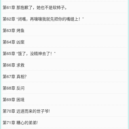
第61章 那抱歉了，她也不是软柿子。
第62章 “闭嘴，再嚷嚷我就先把你的嘴缝上！”
第63章 烤鱼
第64章 凶案
第65章 “饿了，没精神去了！”
第66章 求救
第67章 真相？
第68章 反问
第69章 困境
第70章 远道而来的世子爷!
第71章 糟心的弟弟!