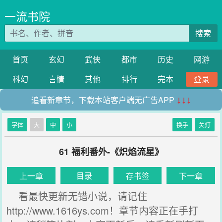
一流书院
搜索
首页
玄幻
武侠
都市
历史
网游
科幻
言情
其他
排行
完本
登录
追看新章节，下载本站客户端无广告APP
↓↓↓
字体
大
中
小
换手
关灯
61 福利番外-《炽焰流星》
上一章
目录
存书签
下一章
看最快更新无错小说，请记住
http://www.1616ys.com！章节内容正在手打