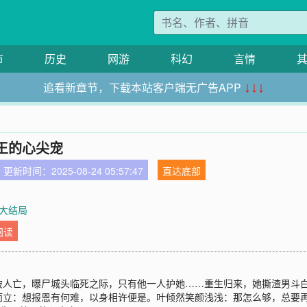
市
历史
网游
科幻
言情
追看新章节，下载本站客户端无广告APP
↓↓↓
王的心尖宠
更新时间：2025-08-24 05:57:47
直达底部
 大结局
阅读
破人亡，曝尸城头临死之际，只有他一人护她……重生归来，她撕渣男斗
而立：想报恩有何难，以身相许便是。叶倾然笑颜浅浅：那怎么够，总要