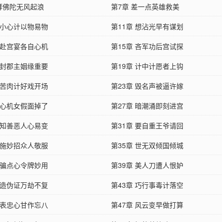
 拜佛陀无风起浪
第7章 差一点英雄救美
 小心计以物易物
第11章 想沾光早有谋划
 赴宫宴各自心机
第15章 吝军功后宫试探
 封郡主姻缘重要
第19章 计中计愿者上钩
 苦肉计好戏开场
第23章 毁名声被逼许嫁
 心机女假面掉了
第27章 暗潮涌即刻进宫
 知善恶人心易变
第31章 要自重王爷请回
 施妙招众人敬服
第35章 世无双倾国倾城
 骗点心令牌妙用
第39章 美人刀遭人恨妒
 造伪证万劫不复
第43章 巧行事毒计落空
 表忠心甘作忘八
第47章 风云变早做打算