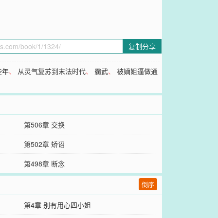
复制分享
些年
、
从灵气复苏到末法时代
、
霸武
、
被嫡姐逼做通
第506章 交换
第502章 矫诏
第498章 断念
倒序
第4章 别有用心四小姐