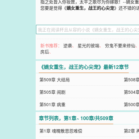
指之处皆入你妆匣，太平之歌尽为你嫁歌！--嫡女
您要是觉得《
嫡女重生，战王的心尖宠
》还不错的
新书推荐：
逆袭
、
星光的彼端
、
穷鬼不要来修仙
房后
、
《嫡女重生，战王的心尖宠》最新12章节
第509章 大结局
第508
第505章 闹剧
第504
第501章 病重
第500
章节列表，第1章~ 100章/共509章
第1章 魂魄散恩怨难偿
第2章