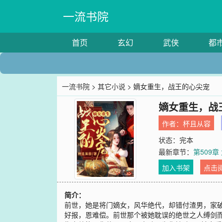
一流书院
首页
玄幻
武侠
都
一流书院
>
其它小说
> 嫡女重生，战王的心尖宠
嫡女重生，战
作者：
杯且从容
状态：完本
最新章节：
第509章
加入书架
点击
简介：
前世，她是将门嫡女，风华绝代，却错付渣男，家
好报，恩难偿。前世那个被她耽误的绝世之人缚剑