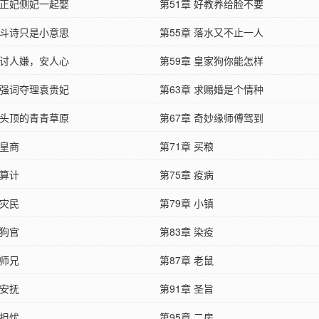
 正妃侧妃一起娶
第51章 好教养给脸不要
 斗诗只是小意思
第55章 落水又不止一人
 讨人嫌，安人心
第59章 皇家狗你能怎样
 强词夺理袁贵妃
第63章 求赐婚是个情种
 头顶的青青草原
第67章 奇妙缘师傅驾到
 皇商
第71章 买粮
 算计
第75章 疫病
 灾民
第79章 小镇
 狗官
第83章 染疫
 师兄
第87章 老鼠
 安抚
第91章 圣旨
 担忧
第95章 二房