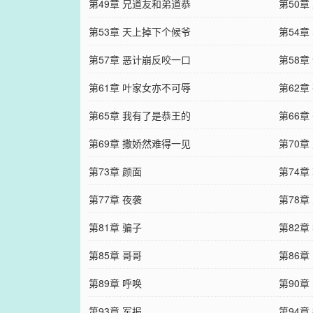
第49章 兄道友和弟道恭
第50章
第53章 天上掉下个候爷
第54章
第57章 恶计崩反咬一口
第58章
第61章 叶家女亦不可辱
第62章
第65章 我有了是恭王的
第66章
第69章 撒娇然难得一见
第70章
第73章 颜面
第74章
第77章 夜袭
第78章
第81章 骗子
第82章
第85章 哥哥
第86章
第89章 呼唤
第90章
第93章 军报
第94章