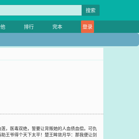
搜索
其他
排行
完本
登录
白莲，医毒双绝，誓要让背叛她的人血债血偿。可仇
再助王爷得个天下太平！楚王眸敛月华：那我便让剑