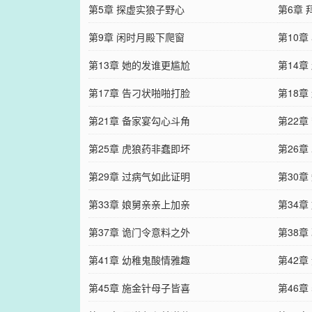
第5章 探虚实狼子野心
第6章
第9章 闲时月殿下爬窗
第10章
第13章 她的发谁更尴尬
第14章
第17章 告刁状啪啪打脸
第18章
第21章 备家宴勾心斗角
第22章
第25章 虎狼药非蠢即坏
第26章
第29章 过病气如此证明
第30章
第33章 娘舅亲亲上加亲
第34章
第37章 诡门令意料之外
第38章
第41章 幼稚鬼酸情雅趣
第42章
第45章 施金针母子皆喜
第46章