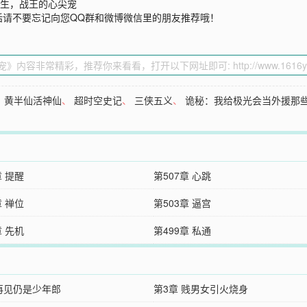
重生，战王的心尖宠
话请不要忘记向您QQ群和微博微信里的朋友推荐哦！
、
黄半仙活神仙
、
超时空史记
、
三侠五义
、
诡秘：我给极光会当外援那
章 提醒
第507章 心跳
章 禅位
第503章 逼宫
章 先机
第499章 私通
 再见仍是少年郎
第3章 贱男女引火烧身