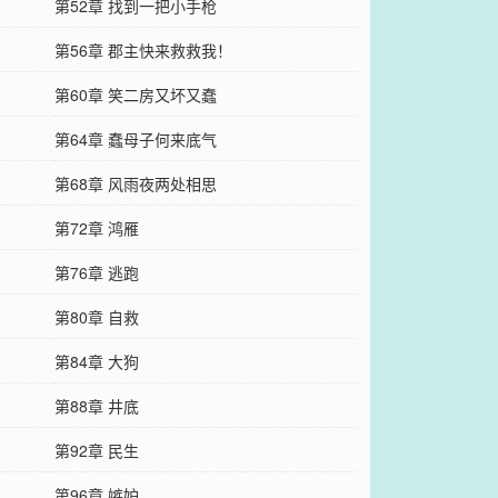
第52章 找到一把小手枪
第56章 郡主快来救救我！
第60章 笑二房又坏又蠢
第64章 蠢母子何来底气
第68章 风雨夜两处相思
第72章 鸿雁
第76章 逃跑
第80章 自救
第84章 大狗
第88章 井底
第92章 民生
第96章 嫉妒